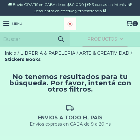
🚚 Envío GRATIS en CABA desde $80.000 | 💳 3 cuotas sin interés | 💸
Descuentos en efectivo y transferencia 🏦
MENÚ
0
PRODUCTOS
Inicio
/
LIBRERIA & PAPELERIA
/
ARTE & CREATIVIDAD
/
Stickers Books
No tenemos resultados para tu
búsqueda. Por favor, intentá con
otros filtros.
ENVÍOS A TODO EL PAÍS
Envíos express en CABA de 9 a 20 hs