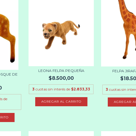
LEONA FELPA PEQUEÑA
FELPA JIRA
OSQUE DE
$8.500,00
$18.5
0
3
cuotas sin interés de
$2.833,33
3
cuotas sin inter
és de
RITO