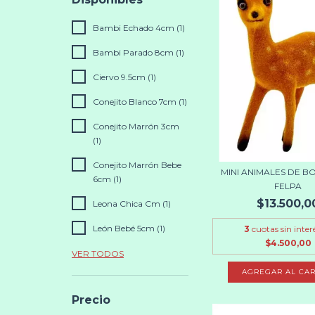
Bambi Echado 4cm (1)
Bambi Parado 8cm (1)
Ciervo 9.5cm (1)
Conejito Blanco 7cm (1)
Conejito Marrón 3cm
(1)
Conejito Marrón Bebe
MINI ANIMALES DE B
6cm (1)
FELPA
$13.500,0
Leona Chica Cm (1)
León Bebé 5cm (1)
3
cuotas sin inter
$4.500,00
VER TODOS
AGREGAR AL CAR
Precio