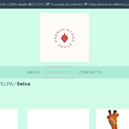
en CABA desde $80.000 | 💳 3 cuotas sin interés | 💸 Descuentos en efectivo y
INICIO
PRODUCTOS
CONTACTO
FELPA
Selva
/