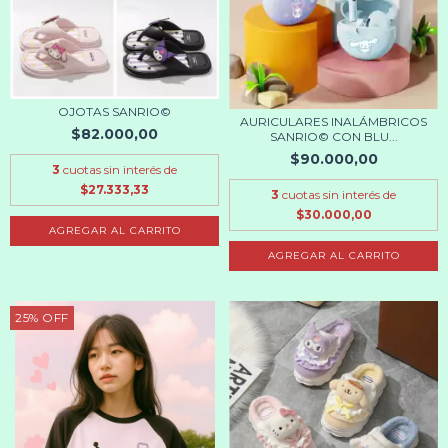
OJOTAS SANRIO©
AURICULARES INALÁMBRICOS
$82.000,00
SANRIO© CON BLU...
$90.000,00
3
cuotas sin interés de
$27.333,33
3
cuotas sin interés de
$30.000,00
AGREGAR AL CARRITO
AGREGAR AL CARRITO
25
%
OFF