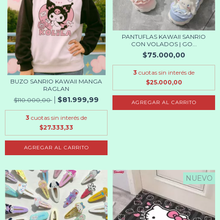
PANTUFLAS KAWAII SANRIO
CON VOLADOS | GO...
$75.000,00
3
cuotas sin interés de
BUZO SANRIO KAWAII MANGA
$25.000,00
RAGLAN
$81.999,99
$110.000,00
AGREGAR AL CARRITO
3
cuotas sin interés de
$27.333,33
AGREGAR AL CARRITO
NUEVO