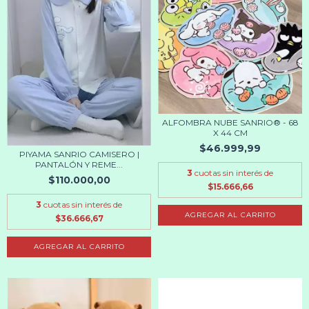
ALFOMBRA NUBE SANRIO® - 68
X 44 CM
$46.999,99
PIYAMA SANRIO CAMISERO |
PANTALÓN Y REME...
3
cuotas sin interés de
$110.000,00
$15.666,66
3
cuotas sin interés de
AGREGAR AL CARRITO
$36.666,67
AGREGAR AL CARRITO