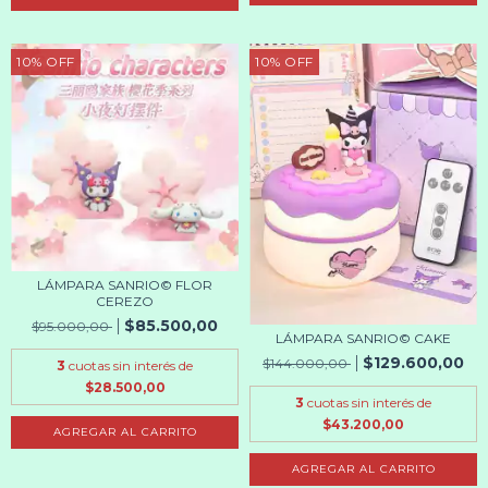
10
%
OFF
10
%
OFF
LÁMPARA SANRIO© FLOR
CEREZO
$85.500,00
$95.000,00
LÁMPARA SANRIO© CAKE
$129.600,00
$144.000,00
3
cuotas sin interés de
$28.500,00
3
cuotas sin interés de
$43.200,00
AGREGAR AL CARRITO
AGREGAR AL CARRITO