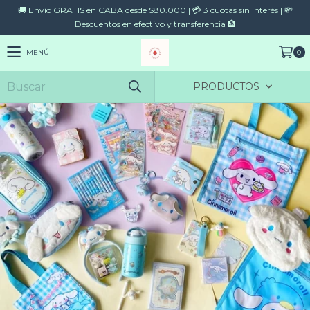
🚚 Envío GRATIS en CABA desde $80.000 | 💳 3 cuotas sin interés | 💸
Descuentos en efectivo y transferencia 🏦
MENÚ
0
PRODUCTOS