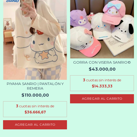
GORRA CON VISERA SANRIO©
$43.000,00
3
cuotas sin interés de
PIYAMA SANRIO | PANTALÓN Y
$14.333,33
REMERA
$110.000,00
AGREGAR AL CARRITO
3
cuotas sin interés de
$36.666,67
AGREGAR AL CARRITO