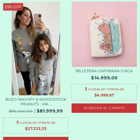
25
%
OFF
BILLETERA CAPYBARA CHICA
$14.999,00
3
cuotas sin interés de
$4.999,67
BUZO SNOOPY & WOODSTOCK
PEANUTS - MA...
AGREGAR AL CARRITO
$81.999,99
$110.000,00
3
cuotas sin interés de
$27.333,33