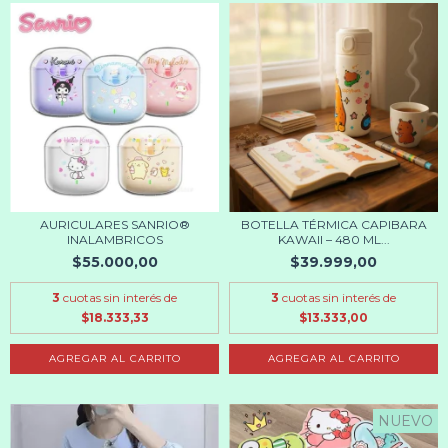
AURICULARES SANRIO®
BOTELLA TÉRMICA CAPIBARA
INALAMBRICOS
KAWAII – 480 ML...
$55.000,00
$39.999,00
3
cuotas sin interés de
3
cuotas sin interés de
$18.333,33
$13.333,00
AGREGAR AL CARRITO
AGREGAR AL CARRITO
NUEVO