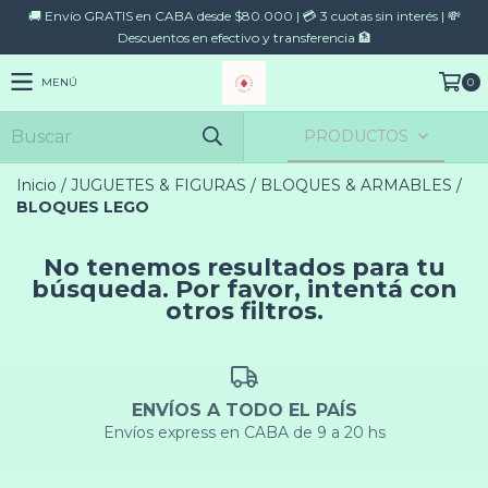
🚚 Envío GRATIS en CABA desde $80.000 | 💳 3 cuotas sin interés | 💸
Descuentos en efectivo y transferencia 🏦
MENÚ
0
PRODUCTOS
Inicio
/
JUGUETES & FIGURAS
/
BLOQUES & ARMABLES
/
BLOQUES LEGO
No tenemos resultados para tu
búsqueda. Por favor, intentá con
otros filtros.
ENVÍOS A TODO EL PAÍS
Envíos express en CABA de 9 a 20 hs